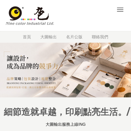
Toggl
navig
首頁
大圖輸出
名片公版
聯絡我們
細節造就卓越，印刷點亮生活。/
大圖輸出服務上線ING